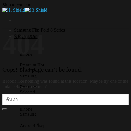
Skip to content
Samsung Flip Fold 8 Series
404
ฟิล์มกันรอย
iPhone
Premium
Oops! That page can’t be found.
Selected
Samsung
It looks like nothing was found at this location. Maybe try one of the
links below or a search?
Premium
Selected
Lens
iPhone
Samsung
Android อื่นๆ