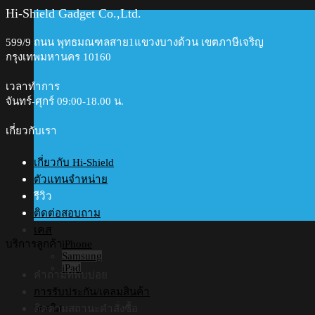
Hi-Shield Gadget Co.,Ltd.
599/9 ถนน พุทธมณฑลสาย1แขวงบางด้วน เขตภาษีเจริญ
กรุงเทพมหานคร 10160
เวลาทำการ
จันทร์-ศุกร์ 09:00-18.00 น.​
เกี่ยวกับเรา
เกี่ยวกับ Hi-Shield
ตัวแทนจำหน่าย
รีวิว
ติดต่อสอบถาม
เคส
บริการลูกค้า
iPhone
Samsung
iPad
คำถามที่พบบ่อย
การรับประกัน/เคลมสินค้า
ติดตามสถานะคำสั่งซื้อ
เคสใส