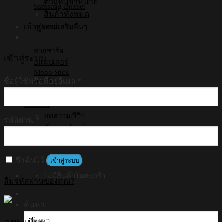
ตัวแทนจำหน่าย
Samsung Boxset
สินค้าทั้งหมด
เข้าสู่ระบบ
อุปกรณ์เสริมอื่นๆ
สายชาร์จ
เข้าสู่ระบบ
อแดปเตอร์
Mono Stick
ชื่อผู้ใช้หรือที่อยู่อีเมล
*
Air Tag
การรับประกัน
เพิ่มเติม
บทความ/รีวิว
รหัสผ่าน
*
ตัวแทนจำหน่าย
สินค้าทั้งหมด
จำฉันไว้
เข้าสู่ระบบ
ไม่มีสินค้าในตะกร้า
ลืมรหัสผ่านของคุณ?
ค้นหา:
ลงทะเบียน