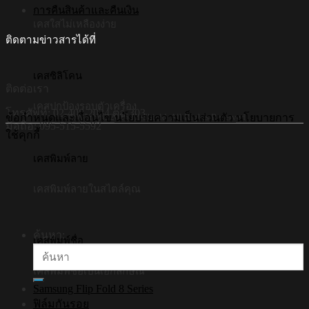
การคืนสินค้าและคืนเงิน
เคสใสไม่เหลืองง่าย
ติดตามข่าวสารได้ที่
เคสซิลิโคน
ติดต่อเรา
เคสปกป้องรอบตัวเครื่อง
โทรศัพท์: 02-408-2034 ต่อ 303
©Copyright 2026 Hi-Shield All Rights Reserved.
ข้อกำหนดและเงื่อนไข
นโยบายความเป็นส่วนตัว
นโยบายการ
มือถือ: 095-515-5592
ใช้คุกกี้
เคสพิมพ์ลาย
เคสพิมพ์ลายในสไตล์คุณ
ค้นหา:
เคสพิมพ์ชื่อ
เคสพิมพ์ชื่อเป็นเอกลักษณ์
Samsung Flip Fold 8 Series
ฟิล์มกันรอย