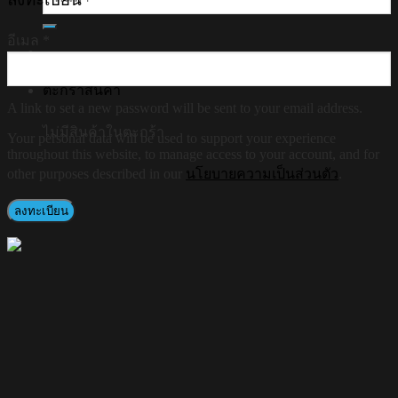
อีเมล
*
ตะกร้าสินค้า
A link to set a new password will be sent to your email address.
ไม่มีสินค้าในตะกร้า
Your personal data will be used to support your experience
throughout this website, to manage access to your account, and for
other purposes described in our
นโยบายความเป็นส่วนตัว
.
ลงทะเบียน